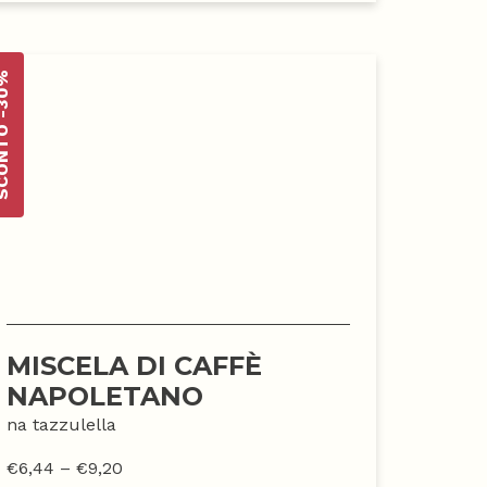
TO -30%
MISCELA DI CAFFÈ
NAPOLETANO
na tazzulella
€
6,44
–
€
9,20