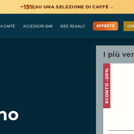
−15%
SU UNA SELEZIONE DI CAFFÈ
→
OFFERTE
A CAFFÈ
ACCESSORI BAR
IDEE REGALO
CR
I più ve
SCONTO -20%
ino