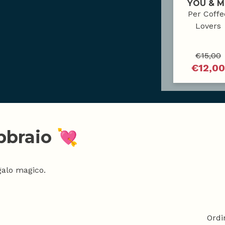
YOU & M
Per Coffe
Lovers
€
15,00
€
12,00
bbraio 💘
galo magico.
Ordi