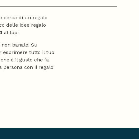
in cerca di un regalo
co delle idee regalo
4
al top!
, non banale! Su
r esprimere tutto il tuo
 che è il gusto che fa
a persona con il regalo