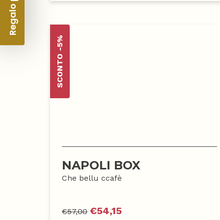
Regalo per te 🎁
SCONTO -5%
NAPOLI BOX
Che bellu ccafè
€
54,15
€
57,00