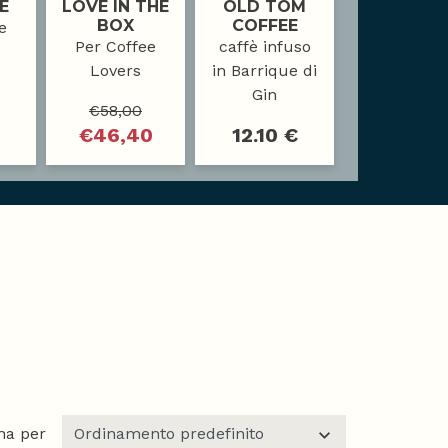
E
LOVE IN THE
OLD TOM
BOX
COFFEE
e
Per Coffee
caffè infuso
Lovers
in Barrique di
Gin
€
58,00
€
46,40
12.10 €
na per