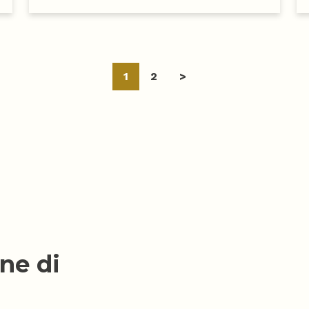
Navigazi
1
2
>
articoli
ne di