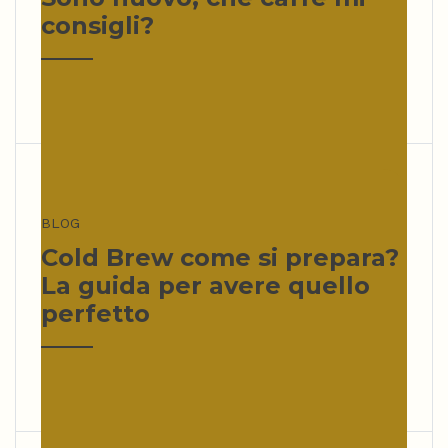
consigli?
BLOG
Cold Brew come si prepara?
La guida per avere quello
perfetto