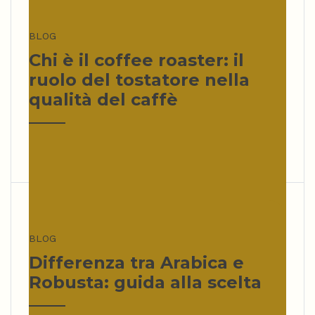
BLOG
Chi è il coffee roaster: il
ruolo del tostatore nella
qualità del caffè
BLOG
Differenza tra Arabica e
Robusta: guida alla scelta