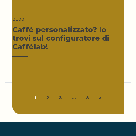
BLOG
Caffè personalizzato? lo
trovi sul configuratore di
Caffèlab!
Navigazione
1
2
3
…
8
>
articoli