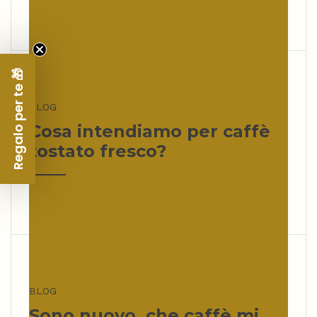
Regalo per te 🎁
BLOG
Cosa intendiamo per caffè
tostato fresco?
BLOG
Sono nuovo, che caffè mi