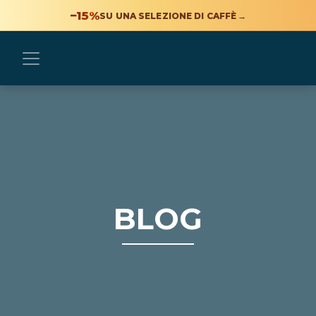
−15%
SU UNA SELEZIONE DI CAFFÈ
→
BLOG