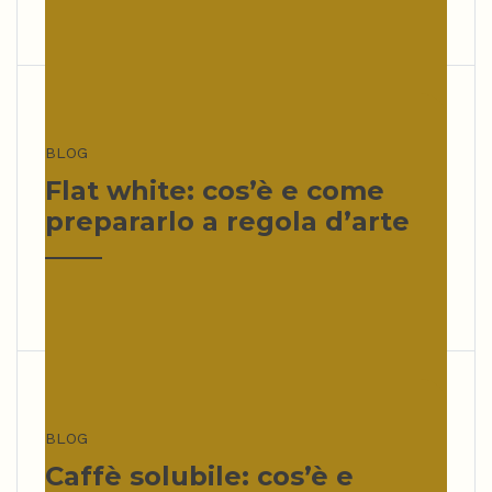
BLOG
Flat white: cos’è e come
prepararlo a regola d’arte
BLOG
Caffè solubile: cos’è e