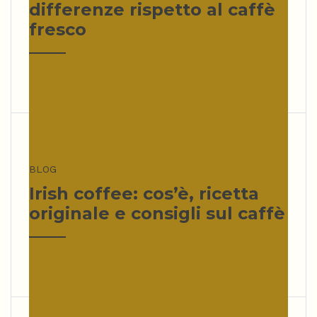
differenze rispetto al caffè
fresco
BLOG
Irish coffee: cos’è, ricetta
originale e consigli sul caffè