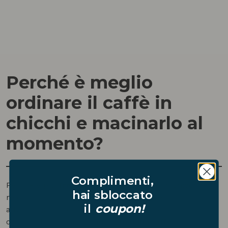
Perché è meglio
ordinare il caffè in
chicchi e macinarlo al
momento?
Complimenti,
Perché è più
fresco
. Ordinando il
caffè in chicchi
e
hai sbloccato
macinandolo sul momento, verranno mantenute fino
il
coupon!
all’assaggio tutte le principali caratteristiche
organolettiche. Grazie ad un
macinacaffè