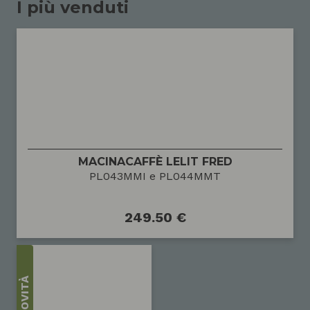
I più venduti
MACINACAFFÈ LELIT FRED
PL043MMI e PL044MMT
249.50 €
NOVITÀ