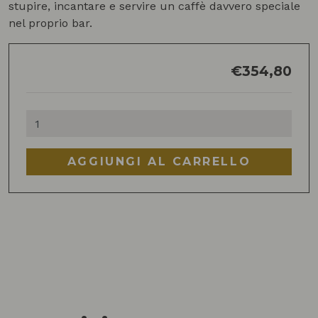
stupire, incantare e servire un caffè davvero speciale
nel proprio bar.
€
354,80
Syphon
Sommerlier
SCA
AGGIUNGI AL CARRELLO
quantità