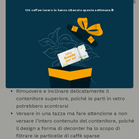
Quindi, rimuovere la lampada ad alcool da sotto il
supporto, fissare il coperchio per spegnere la
130 coffee lovers
lo hanno ottenuto questa settimana ☕
fiamma e attendere che il caffè goccioli
naturalmente dalla parte superiore a quella
inferiore
Quando il caffè è completamente gocciolato
nella ciotola inferiore, rimuovere la ciotola
superiore inclinandola con cautela avanti e
indietro
Assicurarsi di sostenere saldamente la ciotola
inferiore con una mano e posizionare la ciotola
superiore sul coperchio/supporto della ciotola
Rimuovere e inclinare delicatamente il
contenitore superiore, poiché le parti in vetro
potrebbero scontrarsi
Versare in una tazza ma fare attenzione a non
versare l'intero contenuto del contenitore, poiché
il design a forma di
decanter
ha lo scopo di
filtrare le particelle di caffè sparse