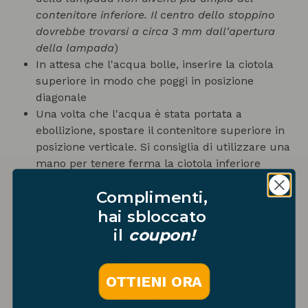
contenitore inferiore. Il centro dello stoppino
dovrebbe trovarsi a circa 3 mm dall'apertura
della lampada
)
In attesa che l'acqua bolle, inserire la ciotola
superiore in modo che poggi in posizione
diagonale
Una volta che l'acqua è stata portata a
ebollizione, spostare il contenitore superiore in
posizione verticale. Si consiglia di utilizzare una
mano per tenere ferma la ciotola inferiore
quando si inserisce la ciotola superiore
Complimenti,
Quando l'acqua del contenitore inferiore sale
verso quello superiore, usa il cucchiaio in
hai sbloccato
dotazione per mescolare delicatamente il
il
coupon!
contenuto nella ciotola superiore.
Riscaldare per
40-60 secondi
Poiché il contenitore inferiore sarà quasi vuoto,
OTTIENI ORA
fare molta attenzione a non surriscaldarlo