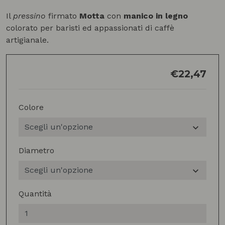
Il
pressino
firmato
Motta
con
manico in legno
colorato per baristi ed appassionati di caffè
artigianale.
€
22,47
Colore
Diametro
Quantità
Pressino
Motta