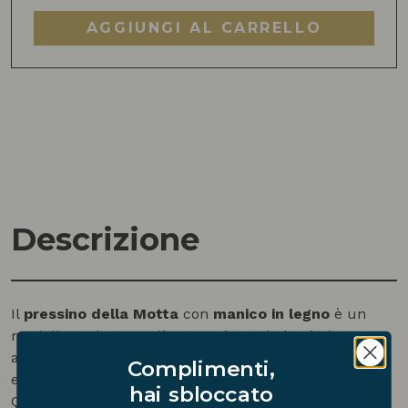
per
AGGIUNGI AL CARRELLO
caffè
espresso
quantità
Descrizione
Il
pressino della Motta
con
manico in legno
è un
modello molto semplice, ma risponde benissimo
all’unico vero requisito che deve avere un pressino:
Complimenti,
essere dotato di una
parte “pressante” spessa
.
hai sbloccato
Questa parte deve essere abbastanza alta da