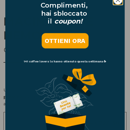
Complimenti,
hai sbloccato
MACINACAFFÈ
il
coupon!
NEMO-Q
OTTIENI ORA
Quamar
141 coffee lovers
lo hanno ottenuto questa settimana ☕
Un macinacaffè pensato per
l’home barista ma con
prestazioni professionali
che lo rendono adatto
anche all’utilizzo in caffetteria.
€
572,25
–
€
724,50