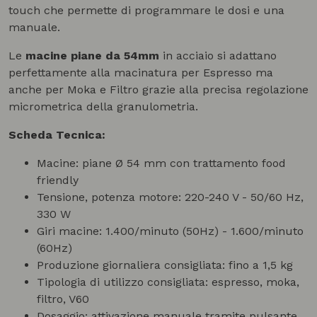
touch che permette di programmare le dosi e una
manuale.
Le
macine piane da 54mm
in acciaio si adattano
perfettamente alla macinatura per Espresso ma
anche per Moka e Filtro grazie alla precisa regolazione
micrometrica della granulometria.
Scheda Tecnica:
Macine: piane Ø 54 mm con trattamento food
friendly
Tensione, potenza motore: 220-240 V - 50/60 Hz,
330 W
Giri macine:
1.400/minuto (50Hz) - 1.600/minuto
(60Hz)
Produzione giornaliera consigliata:
fino a 1,5 kg
Tipologia di utilizzo consigliata: espresso, moka,
filtro, V60
Dosaggio: attivazione manuale tramite pulsante