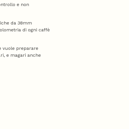
ontrollo e non
oniche da 38mm
lometria di ogni caffè
 vuole preparare
ari, e magari anche