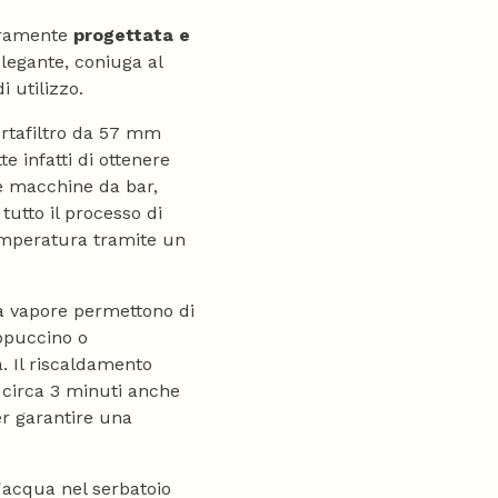
teramente
progettata e
elegante, coniuga al
i utilizzo.
ortafiltro da 57 mm
 infatti di ottenere
le macchine da bar,
tutto il processo di
temperatura tramite un
ia vapore permettono di
ppuccino o
. Il riscaldamento
 circa 3 minuti anche
er garantire una
ll'acqua nel serbatoio