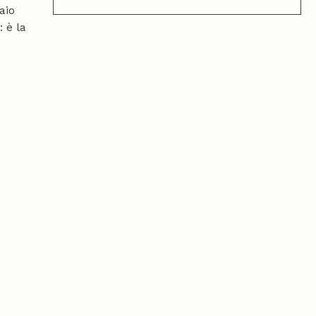
aio
 è la