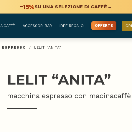
−15%
SU UNA SELEZIONE DI CAFFÈ
→
OFFERTE
A CAFFÈ
ACCESSORI BAR
IDEE REGALO
CR
È ESPRESSO
/
LELIT “ANITA”
LELIT “ANITA”
macchina espresso con macinacaffè