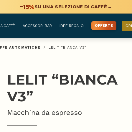
−15%
SU UNA SELEZIONE DI CAFFÈ
→
OFFERTE
A CAFFÈ
ACCESSORI BAR
IDEE REGALO
CR
AFFÈ AUTOMATICHE
/
LELIT “BIANCA V3”
LELIT “BIANCA
V3”
Macchina da espresso