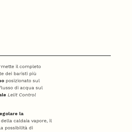
rmette il completo
e dei baristi più
no
posizionato sul
flusso di acqua sul
tale
Lelit Control
egolare la
della caldaia vapore, il
a possibilità di