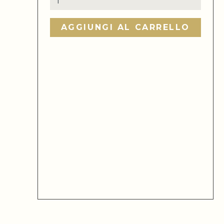
"Bianca
V3"
AGGIUNGI AL CARRELLO
quantità