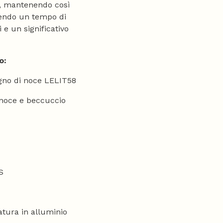
, mantenendo così
ntendo un tempo di
 e un significativo
o:
egno di noce LELIT58
i noce e beccuccio
S
atura in alluminio