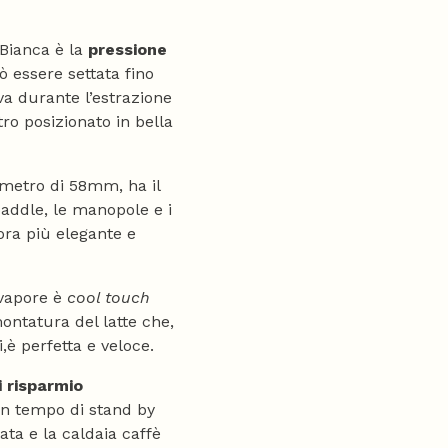
Bianca è la
pressione
 essere settata fino
va durante l’estrazione
ro posizionato in bella
iametro di 58mm, ha il
paddle, le manopole e i
cora più elegante e
 vapore è
cool touch
montatura del latte che,
i,è perfetta e veloce.
i risparmio
n tempo di stand by
ata e la caldaia caffè