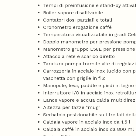
Tempi di preinfusione e stand-by attivab
Boiler vapore disattivabile
Contatori dosi parziali e totali
Cronometro erogazione caffè
Temperatura visualizzabile in gradi Cel
Doppio manometro per pressione pom
Manometro gruppo L58E per pressione 
Attacco a rete e scarico diretto
Taratura pompa tramite vite di regolaz
Carrozzeria in acciaio inox lucido con 
vaschetta con griglie in filo
Manopole, leva, paddle e piedi in legno
Interruttore I/O in acciaio inox retroill
Lance vapore e acqua calda multidirezi
Altezza per tazze "mug"
Serbatoio posizionabile su i tre lati de
Caldaia vapore in acciaio inox da 1,5 l
Caldaia caffè in acciaio inox da 800 ml