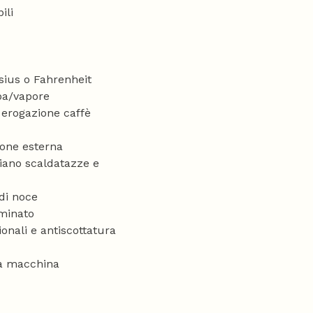
ili
sius o Fahrenheit
pa/vapore
erogazione caffè
ione esterna
piano scaldatazze e
 di noce
uminato
onali e antiscottatura
lla macchina