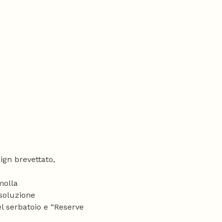
gn brevettato,
molla
isoluzione
 serbatoio e “Reserve