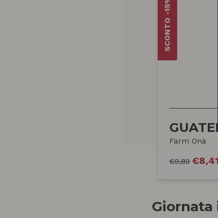
SCONTO -15%
GUATE
Farm Onà
€
8,4
€
9,89
Giornata 