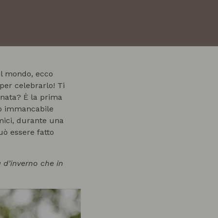
 il mondo, ecco
per celebrarlo! Ti
rnata? È la prima
to immancabile
amici, durante una
ò essere fatto
ia d’inverno che in