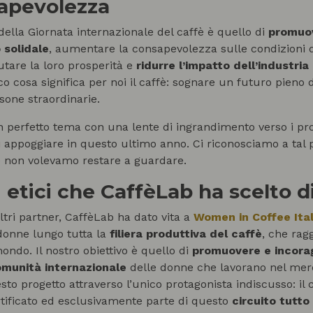
apevolezza
della Giornata internazionale del caffè è quello di
promuov
solidale
, aumentare la consapevolezza sulle condizioni 
iutare la loro prosperità e
ridurre l’impatto dell’industria
o cosa significa per noi il caffè: sognare un futuro pieno d
sone straordinarie.
 perfetto tema con una lente di ingrandimento verso i pro
 appoggiare in questo ultimo anno. Ci riconosciamo a tal p
e non volevamo restare a guardare.
i etici che CaffèLab ha scelto d
ltri partner, CaffèLab ha dato vita a
Women in Coffee Ita
donne lungo tutta la
filiera produttiva del caffè
, che rag
mondo. Il nostro obiettivo è quello di
promuovere e incorag
omunità internazionale
delle donne che lavorano nel merc
to progetto attraverso l’unico protagonista indiscusso: il 
rtificato ed esclusivamente parte di questo
circuito tutto