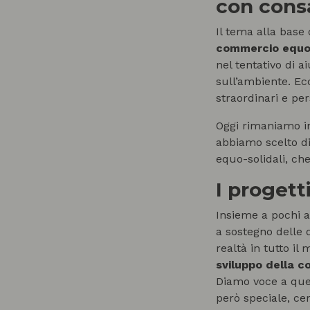
con cons
Il tema alla base 
commercio equo 
nel tentativo di a
sull’ambiente. Ecc
straordinari e per
Oggi rimaniamo in
abbiamo scelto di
equo-solidali, ch
I progett
Insieme a pochi a
a sostegno delle 
realtà in tutto il 
sviluppo della c
Diamo voce a ques
però speciale, ce