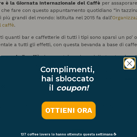
re è la Giornata Internazionale del Caffè
per assaporare
a che fare con questo appuntamento quotidiano “in tazzin
 più grandi del mondo: istituita nel 2015 fa dall’
Organizza
l caffè
.
ti quanti bar e caffetterie di tutti i tipi sono sparsi un po
tale a tutti gli effetti, con questa bevanda a base di caffe
on solo il caffè
che ora stai per bere dalla tua tazzina.
tro a quella tazzina: il caffè fin dall’inizio, dalle sue orig
Complimenti,
o le persone che lavorano affinché tu possa gustare al megl
hai sbloccato
itrovare. Essere appassionati di caffè significa anche
amar
ro
: dal contadino della piantagione dall’altro capo del mond
il
coupon!
ul bancone.
 il nostro lavoro principale si basa sulla qualità, tracciabili
OTTIENI ORA
n gli agricoltori e con i nostri clienti, che sono al centro 
137 coffee lovers
lo hanno ottenuto questa settimana ☕