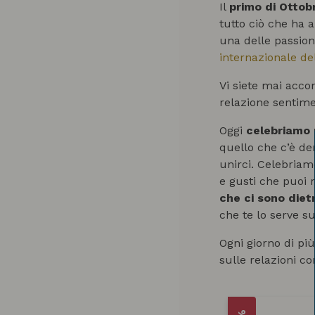
Il
primo di Ottob
tutto ciò che ha 
una delle passioni
internazionale de
Vi siete mai accor
relazione sentimen
Oggi
celebriamo n
quello che c’è den
unirci. Celebriam
e gusti che puoi r
che ci sono diet
che te lo serve s
Ogni giorno di più,
sulle relazioni co