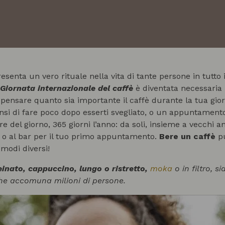
resenta un vero rituale nella vita di tante persone in tutto
Giornata internazionale del caffè
è diventata necessaria 
pensare quanto sia importante il caffè durante la tua gio
nsi di fare poco dopo esserti svegliato, o un appuntamen
e del giorno, 365 giorni l’anno: da soli, insieme a vecchi 
o o al bar per il tuo primo appuntamento.
Bere un caffè
pu
 modi diversi!
einato, cappuccino, lungo o ristretto,
moka
o in filtro, s
che accomuna milioni di persone.