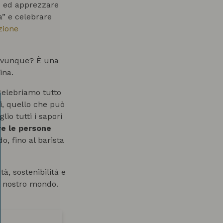
 ed apprezzare
a” e celebrare
zione
’ ovunque? È una
ina.
 Celebriamo tutto
ini, quello che può
io tutti i sapori
e le persone
o, fino al barista
tà, sostenibilità e
del nostro mondo.