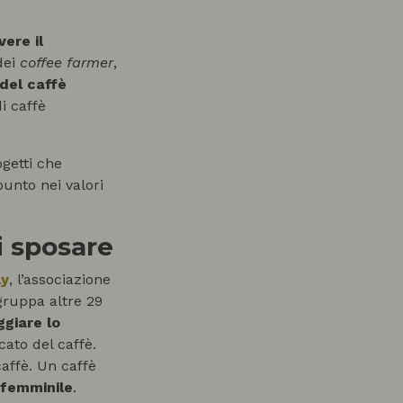
ere il
dei
coffee
farmer
,
 del caffè
i caffè
getti che
unto nei valori
i sposare
ly
, l’associazione
gruppa altre 29
giare lo
ato del caffè.
caffè. Un caffè
 femminile
.