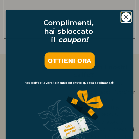
Complimenti,
hai sbloccato
il
coupon!
OTTIENI ORA
Chi tosta i nostri
caffè?
138 coffee lovers
lo hanno ottenuto questa settimana ☕
A tostare il tuo caffè è
Rob The Roaster, il trainer
italo-olandese di
Espresso Academy,
autorizzato SCA. Un
grande esploratore di
caffè, dei suoi processi di
lavorazione, dei profili di