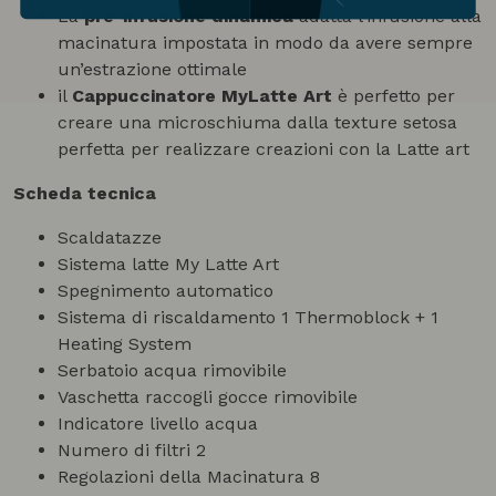
La
pre-infusione dinamica
adatta l’infusione alla
macinatura impostata in modo da avere sempre
un’estrazione ottimale
il
Cappuccinatore MyLatte Art
è perfetto per
creare una microschiuma dalla texture setosa
perfetta per realizzare creazioni con la Latte art
Scheda tecnica
Scaldatazze
Sistema latte My
Latte Art
Spegnimento automatico
Sistema di riscaldamento
1 Thermoblock + 1
Heating System
Serbatoio acqua rimovibile
Vaschetta raccogli gocce rimovibile
Indicatore livello acqua
Numero di filtri
2
Regolazioni della Macinatura
8