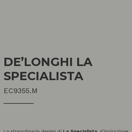
DE’LONGHI LA
SPECIALISTA
EC9355.M
Lo straordinario design di
La Specialista
, d’ispirazione