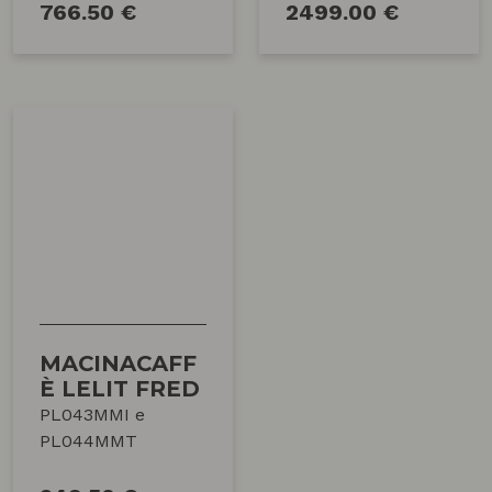
766.50 €
2499.00 €
MACINACAFF
È LELIT FRED
PL043MMI e
PL044MMT