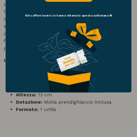
Le sue dimensioni compatte lo rendono perfetto per
l’uso domestico: facile da portare in tavola, non
159 coffee lovers
lo hanno ottenuto questa settimana ☕
ingombrante, ma capace di aggiungere un tocco
elegante al servizio. Un accessorio semplice ma
completo, che arricchisce il tuo rituale del caffè
freddo rendendolo ancora più piacevole e
professionale.
CARATTERISTICHE TECNICHE
Marca:
Motta
Materiale:
Acciaio inox
Diametro:
11 cm
Altezza:
13 cm
Dotazione:
Molla prendighiaccio inclusa
Formato:
1 unità