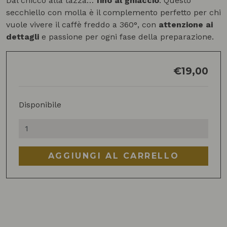
Dal chicco alla tazza…
fino al ghiaccio
. Questo
secchiello con molla è il complemento perfetto per chi
vuole vivere il caffè freddo a 360°, con
attenzione ai
dettagli
e passione per ogni fase della preparazione.
€
19,00
Disponibile
Secchiello
Ghiaccio
in
AGGIUNGI AL CARRELLO
Acciaio
Inox
quantità