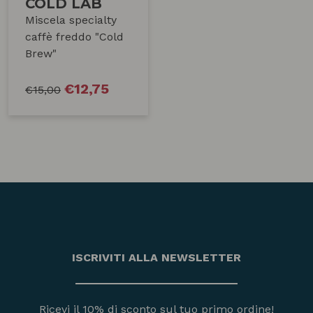
COLD LAB
Miscela specialty
caffè freddo "Cold
Brew"
€
12,75
€
15,00
ISCRIVITI ALLA NEWSLETTER
Ricevi il 10% di sconto sul tuo primo ordine!