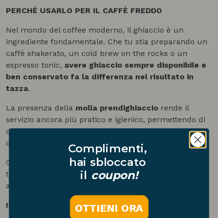
PERCHÉ USARLO PER IL CAFFÈ FREDDO
Nel mondo del coffee moderno, il ghiaccio è un
ingrediente fondamentale. Che tu stia preparando un
caffè shakerato, un cold brew on the rocks o un
espresso tonic,
avere ghiaccio sempre disponibile e
ben conservato fa la differenza nel risultato in
tazza
.
La presenza della
molla prendighiaccio
rende il
servizio ancora più pratico e igienico, permettendo di
dosare il ghiaccio con precisione senza contatto
diretto.
Complimenti,
hai sbloccato
Grazie all’
acciaio inox
, il secchiello mantiene la
il
coupon!
temperatura più a lungo e resiste perfettamente
all’umidità, garantendo praticità e durata nel tempo.
IDEALE PER MOMENTI CONDIVISI
OTTIENI ORA