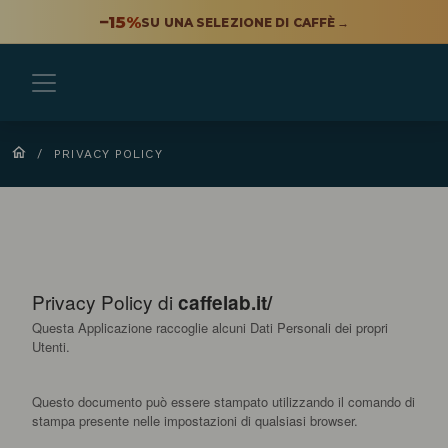
−15%
SU UNA SELEZIONE DI CAFFÈ
→
/
PRIVACY POLICY
Privacy Policy di
caffelab.it/
Questa Applicazione raccoglie alcuni Dati Personali dei propri
Utenti.
Questo documento può essere stampato utilizzando il comando di
stampa presente nelle impostazioni di qualsiasi browser.