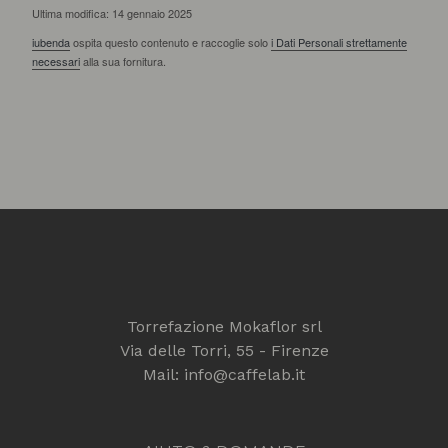
Ultima modifica: 14 gennaio 2025
iubenda
ospita questo contenuto e raccoglie solo
i Dati Personali strettamente
necessari
alla sua fornitura.
Torrefazione Mokaflor srl
Via delle Torri, 55 - Firenze
Mail: info@caffelab.it