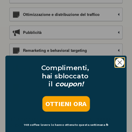
Ottimizzazione e distribuzione del traffico
Pubblicità
Remarketing e behavioral targeting
Complimenti,
Statistica
hai sbloccato
il
coupon!
Visualizzazione di contenuti da piattaforme
esterne
OTTIENI ORA
Informazioni su come disattivare gli annunci
pubblicitari basati sugli interessi
148 coffee lovers
lo hanno ottenuto questa settimana ☕