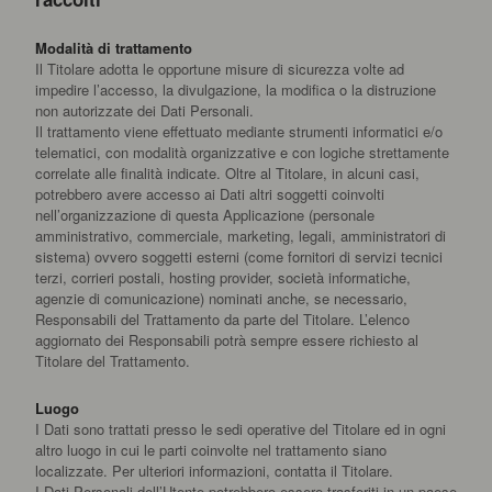
Modalità di trattamento
Il Titolare adotta le opportune misure di sicurezza volte ad
impedire l’accesso, la divulgazione, la modifica o la distruzione
non autorizzate dei Dati Personali.
Il trattamento viene effettuato mediante strumenti informatici e/o
telematici, con modalità organizzative e con logiche strettamente
correlate alle finalità indicate. Oltre al Titolare, in alcuni casi,
potrebbero avere accesso ai Dati altri soggetti coinvolti
nell’organizzazione di questa Applicazione (personale
amministrativo, commerciale, marketing, legali, amministratori di
sistema) ovvero soggetti esterni (come fornitori di servizi tecnici
terzi, corrieri postali, hosting provider, società informatiche,
agenzie di comunicazione) nominati anche, se necessario,
Responsabili del Trattamento da parte del Titolare. L’elenco
aggiornato dei Responsabili potrà sempre essere richiesto al
Titolare del Trattamento.
Luogo
I Dati sono trattati presso le sedi operative del Titolare ed in ogni
altro luogo in cui le parti coinvolte nel trattamento siano
localizzate. Per ulteriori informazioni, contatta il Titolare.
I Dati Personali dell’Utente potrebbero essere trasferiti in un paese