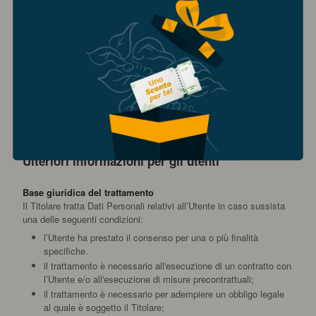
Oltre a qualsiasi funzione di opt-out fornita da uno qualsiasi dei
servizi elencati in questo documento, gli Utenti possono leggere di
più su come disattivare gli annunci pubblicitari basati sugli
interessi nell'apposita sezione della Cookie Policy.
Cookie Policy
Questa Applicazione fa utilizzo di Strumenti di Tracciamento. Per
saperne di più, gli Utenti possono consultare la
Cookie Policy
.
Ulteriori informazioni per gli utenti
Base giuridica del trattamento
Il Titolare tratta Dati Personali relativi all’Utente in caso sussista
una delle seguenti condizioni:
l’Utente ha prestato il consenso per una o più finalità
specifiche.
il trattamento è necessario all'esecuzione di un contratto con
l’Utente e/o all'esecuzione di misure precontrattuali;
il trattamento è necessario per adempiere un obbligo legale
al quale è soggetto il Titolare;