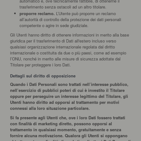
automatico e, ove tecnicamente fattibile, di ottenerne il
trasferimento senza ostacoli ad un altro titolare.
proporre reclamo.
L’Utente può proporre un reclamo
all’autorità di controllo della protezione dei dati personali
competente o agire in sede giudiziale.
Gli Utenti hanno diritto di ottenere informazioni in merito alla base
giuridica per il trasferimento di Dati all'estero incluso verso
qualsiasi organizzazione internazionale regolata dal diritto
internazionale o costituita da due o più paesi, come ad esempio
l’ONU, nonché in merito alle misure di sicurezza adottate dal
Titolare per proteggere i loro Dati.
Dettagli sul diritto di opposizione
Quando i Dati Personali sono trattati nell’interesse pubblico,
nell’esercizio di pubblici poteri di cui è investito il Titolare
oppure per perseguire un interesse legittimo del Titolare, gli
Utenti hanno diritto ad opporsi al trattamento per motivi
connessi alla loro situazione particolare.
Si fa presente agli Utenti che, ove i loro Dati fossero trattati
con finalità di marketing diretto, possono opporsi al
trattamento in qualsiasi momento, gratuitamente e senza
fornire alcuna motivazione. Qualora gli Utenti si oppongano