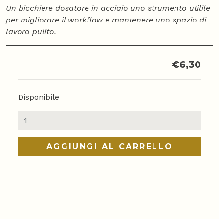
Un bicchiere dosatore in acciaio uno strumento utilile
per migliorare il workflow e mantenere uno spazio di
lavoro pulito.
€
6,30
Disponibile
Bicchiere
Dosatore
in
AGGIUNGI AL CARRELLO
Acciaio
quantità