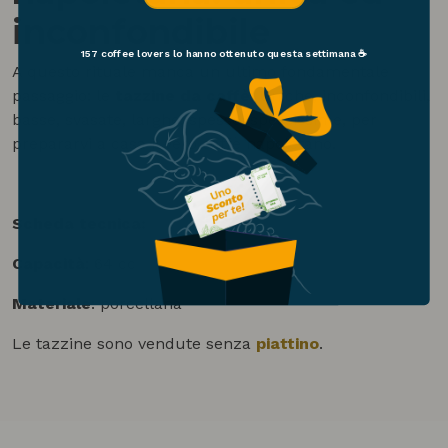
inconfondibile
157 coffee lovers
lo hanno ottenuto questa settimana ☕
A questo rituale manca un ultimo fondamentale
passaggio: le
tazzine da caffè
. Uniche, inconfondibili,
basse, svasate, larghe, spesse, spessissime, per
prepararvi a casa il vero caffè napoletano.
Scheda tecnica:
Capacità
: 64 cc
Materiale
: porcellana
Le tazzine sono vendute senza
piattino
.