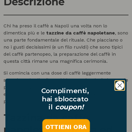
Descrizione
Chi ha preso il caffè a Napoli una volta non lo
dimentica più e le
tazzine da caffè napoletane
, sono
una parte fondamentale del rituale. Che piacciano o
no i gusti decisissimi (e un filo ruvidi) che sono tipici
del caffè partenopeo, la preparazione del caffè in
questa città rimane una magnifica cerimonia.
Si comincia con una dose di caffè leggermente
superiore al solito (la cosiddetta aggiuntina) si procede
preparando, insieme al caffè, sia in moka che
Complimenti,
espresso, la famosa cremina di caffè e zucchero che
hai sbloccato
può farci solo innamorare.
il
coupon!
Tazzina da caffè
OTTIENI ORA
napoletana: unica ed