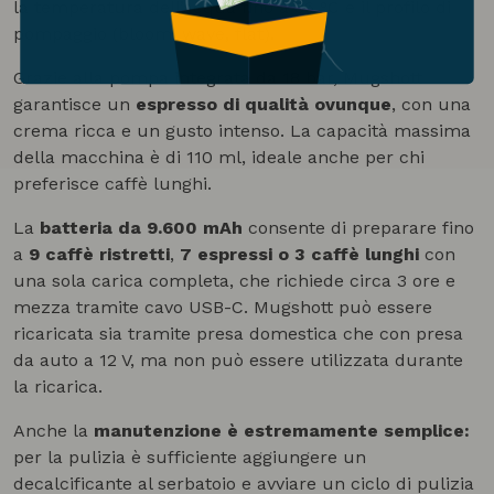
la temperatura dell’acqua fino a 96 °C e il profilo di
pompaggio (bloom, wave, flat).
Grazie alla pompa integrata da 18 bar, Mugshott
garantisce un
espresso di qualità ovunque
, con una
crema ricca e un gusto intenso. La capacità massima
della macchina è di 110 ml, ideale anche per chi
preferisce caffè lunghi.
La
batteria da 9.600 mAh
consente di preparare fino
a
9 caffè ristretti
,
7 espressi o 3 caffè lunghi
con
una sola carica completa, che richiede circa 3 ore e
mezza tramite cavo USB-C. Mugshott può essere
ricaricata sia tramite presa domestica che con presa
da auto a 12 V, ma non può essere utilizzata durante
la ricarica.
Anche la
manutenzione è estremamente semplice:
per la pulizia è sufficiente aggiungere un
decalcificante al serbatoio e avviare un ciclo di pulizia