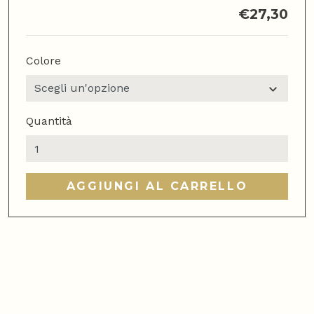
€
27,30
Colore
Quantità
French
Press
Upress
AGGIUNGI AL CARRELLO
quantità