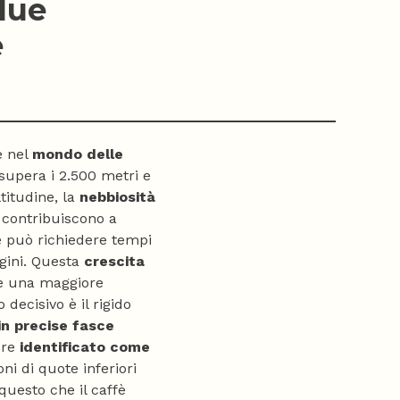
lue
e
e nel
mondo delle
upera i 2.500 metri e
ltitudine, la
nebbiosità
 contribuiscono a
e può richiedere tempi
gini. Questa
crescita
 una maggiore
decisivo è il rigido
 in precise fasce
ere
identificato come
ni di quote inferiori
questo che il caffè