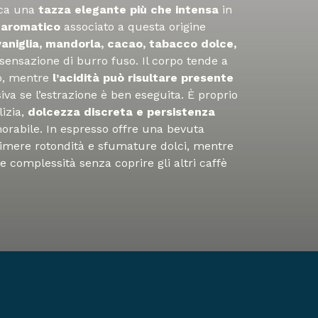
ca una
tazza elegante più che intensa
in
o aromatico
associato a questa origine
vaniglia, mandorla, cacao, tabacco dolce,
sensazione di burro fuso. Il corpo tende a
ro, mentre
l’acidità può risultare presente
iva se l’estrazione è ben eseguita. È proprio
izia,
dolcezza discreta e persistenza
rabile. In espresso offre una bevuta
rimere rotondità e sfumature dolci, mentre
e complessità senza coprire gli altri caffè