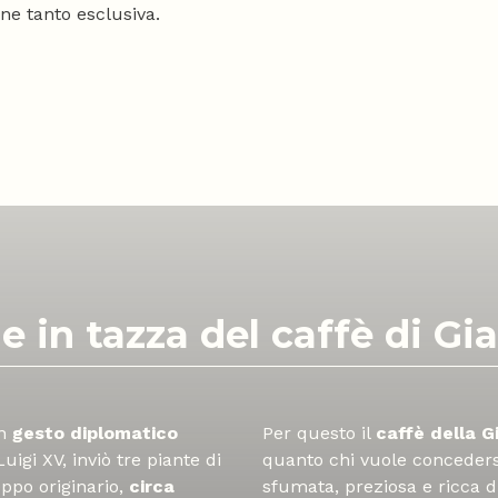
ne tanto esclusiva.
le in tazza del caffè di G
un
gesto diplomatico
Per questo il
caffè della G
Luigi XV, inviò tre piante di
quanto chi vuole concedersi
eppo originario,
circa
sfumata, preziosa e ricca di