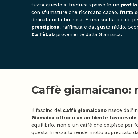
tazza questo si traduce spesso in un
profilo
con sfumature che ricordano cacao, frutta se
delicata nota burrosa. È una scelta ideale p
prestigiosa
, raffinata e dal gusto nitido. Sco
CaffèLab
proveniente dalla Giamaica.
Caffè giamaicano: ri
Il fascino del
caffè giamaicano
nasce dall’in
Giamaica offrono un ambiente favorevole
equilibrio. Non è un caffè che colpisce per
questa finezza lo rende molto apprezzato d