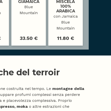
A
GIAMAICA
MISCELA
100%
Blue
ARABICA
n
Mountain
con Jamaica
Blue
Mountain
€
33.50 €
11.80 €
he del terroir
ne costruita nel tempo. Le
montagne della
viluppare profumi complessi senza perdere
a e piacevolezza complessiva. Proprio
spresso, moka
o altre estrazioni che