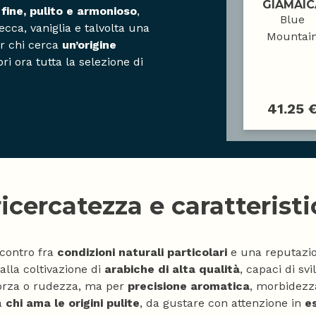
GIAMAIC
 fine, pulito e armonioso
,
Blue
cca, vaniglia e talvolta una
Mountai
er chi cerca
un’origine
pri ora tutta la selezione di
41.25 
cercatezza e caratteristic
contro fra
condizioni naturali particolari
e una reputazio
alla coltivazione di
arabiche di alta qualità
, capaci di s
 forza o rudezza, ma per
precisione aromatica
, morbidezz
a
chi ama le origini pulite
, da gustare con attenzione in
e