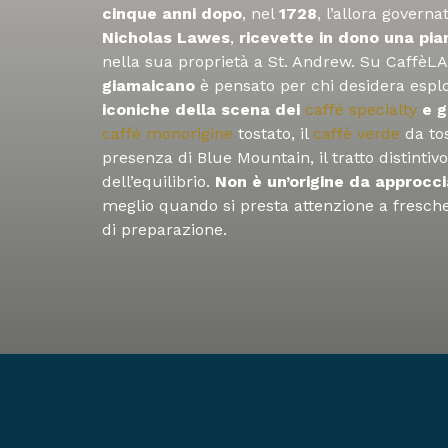
cinque anni dopo
, nel
1728
, l’allora govern
Nicholas Lawes
,
ricevette in dono una pi
nella sua proprietà a St. Andrew. Su CaffèL
giamaicano
è pensato per chi desidera espl
iconiche della scena dei
caffè specialty
e g
caffè monorigine
tostato, il
caffè verde
da to
presenza di Blue Mountain, il tratto distintivo
dell’equilibrio.
Non è un’origine da approcci
meglio quando si presta attenzione a fresc
di preparazione.