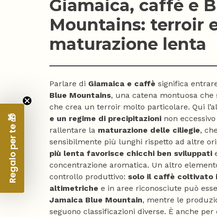
Giamaica, caffè e B
Mountains: terroir 
maturazione lenta
Parlare di
Giamaica e caffè
significa entrar
Blue Mountains
, una catena montuosa che s
che crea un terroir molto particolare. Qui l’a
Regalo per te 🎁
e un regime di precipitazioni
non eccessivo
rallentare la
maturazione delle ciliegie
, ch
sensibilmente più lunghi rispetto ad altre ori
più lenta favorisce chicchi ben sviluppati
e
concentrazione aromatica. Un altro elemento 
controllo produttivo:
solo il caffè coltivato
altimetriche
e in aree riconosciute può ess
Jamaica Blue Mountain
, mentre le produzio
seguono classificazioni diverse. È anche per 