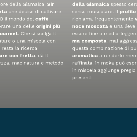
atore della Giamaica,
Sir
della Giamaica
spesso cer
anta
che decise di coltivare
senso muscolare. Il
profil
AB il mondo del
caffè
richiama frequentemente
orare una delle
origini più
noce moscata
e una lieve 
ourmet
. Che si scelga il
essere fine o medio-legge
stare o una miscela con
ma composta
, mai aggress
 resta la ricerca
questa combinazione di pul
are con fretta
: dà il
aromatica
a renderlo memo
hezza, macinatura e metodo
raffinata, in moka può esp
in miscela aggiunge pregio 
presenti.