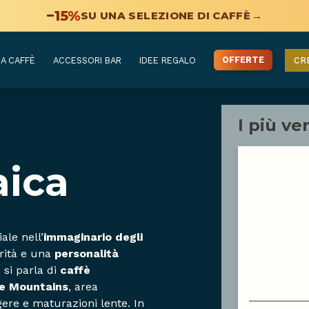
−15%
SU UNA SELEZIONE DI CAFFÈ
→
OFFERTE
A CAFFÈ
ACCESSORI BAR
IDEE REGALO
CR
I più ve
aica
le nell’
immaginario degli
rità e una
personalità
 si parla di
caffè
e Mountains
, area
ere e maturazioni lente. In